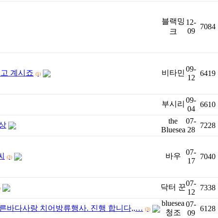
블랙밍
12-
7084
09
크
09-
지내고 계시죠
비타민
6419
(5)
12
09-
부시리
6610
04
the
07-
영상
7228
Bluesea
28
07-
씨
바우
7040
(3)
17
07-
닥터 꾼
7338
)
12
bluesea
07-
푸른바다사랑 치어방류행사. 진행 합니다,,…
6128
(3)
청조
09