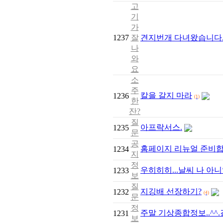
고
기
가
1237
잘
견지번개 다녀왔습니다
나
와
요
소
주
칼을 갈지 마라
1236
(1)
한
잔?
질
아프락서스.
1235
문
공
홈페이지 리뉴얼 준비
1234
지
정
우히히히...날씨 나 아
1233
보
질
지깅배 선장하기?
1232
(4)
문
정
주말 기상종합정보..^^.결론.
1231
보