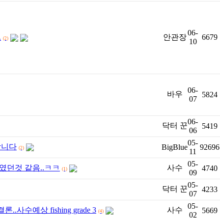
06-
.
안관장
6679
(2)
10
06-
바우
5824
07
06-
닥터 꾼
5419
06
05-
합니다
BigBlue
92696
(2)
11
05-
니였던것 같음..ㅋㅋ
사수
4740
(1)
09
05-
닥터 꾼
4233
07
05-
.사수예상 fishing grade 3
사수
5669
(4)
02