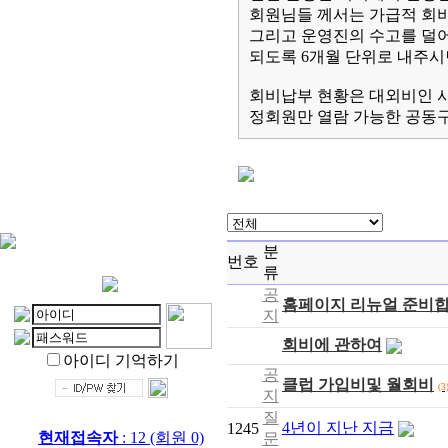
회원님들 께서는 가급적 회
그리고 운영진의 수고를 덜
되도록 6개월 단위로 내주시
회비납부 현황은 대외비인 
정회원만 열람 가능한 공동
분
번호
류
공
홈페이지 리뉴얼 준비
지
회비에 관하여
아이디 기억하기
공
클럽 가입비및 월회비
(3
지
질
4년이 지난 지금
1245
현재접속자
: 12 (회원 0)
문