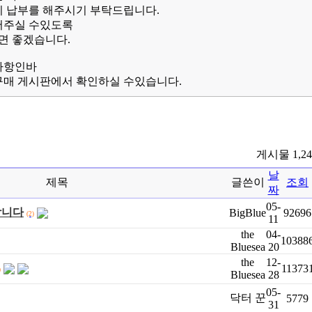
비 납부를 해주시기 부탁드립니다.
어주실 수있도록
면 좋겠습니다.
사항인바
구매 게시판에서 확인하실 수있습니다.
게시물 1,2
날
제목
글쓴이
조회
짜
05-
합니다
BigBlue
92696
(2)
11
the
04-
10388
Bluesea
20
the
12-
11373
)
Bluesea
28
05-
닥터 꾼
5779
31