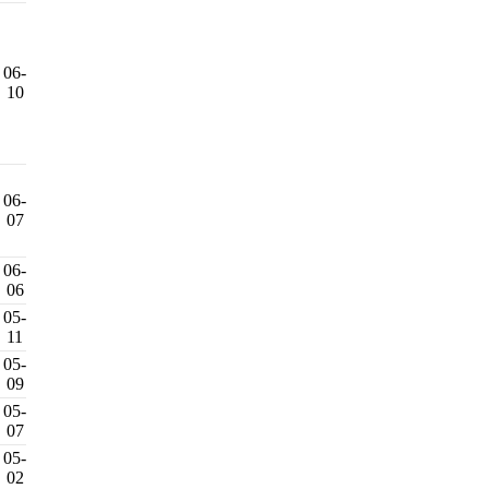
06-
10
06-
07
06-
06
05-
11
05-
09
05-
07
05-
02