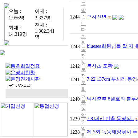
고
맙
오늘 :
어제 :
1244
습
근하신년
1,956명
3,337명
(2)
니
전체 :
최대 :
다
1,302,341
14,319명
회
명
원
bluesea회원님들 잘 
1243
동
정
정
복사초 조황
1242
보
정
7.22 137cm 부시리 동
1241
보
회
원
낚시춘추 8월호의 블루
1240
동
정
알
7.8 대진 번출 동영상..
1239
(1
림
알
제 5회 녹동태양낚시 
1238
림