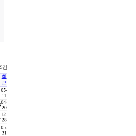
45건
최
근
05-
11
04-
6
20
12-
1
28
05-
31