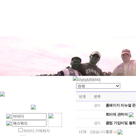
khgkgkjhljkhklj
번호
분류
홈페이지 리뉴얼 
공지
회비에 관하여
클럽 가입비및 월
공지
아이디 기억하기
홍콩
1170
고맙습니다
(1)