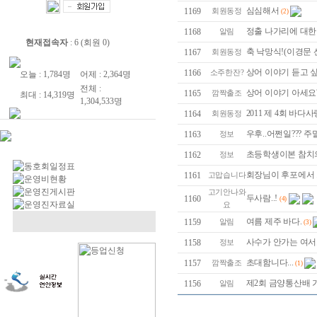
심심해서
1169
회원동정
(2)
정출 나가리에 대한
1168
알림
현재접속자
: 6 (회원 0)
축 낙망식!(이경문 
1167
회원동정
상어 이야기 듣고 싶
1166
소주한잔?
오늘 : 1,784명
어제 : 2,364명
전체 :
상어 이야기 아세요
1165
깜짝출조
최대 : 14,319명
1,304,533명
2011 제 4회 바
1164
회원동정
우후..어쩐일??? 주
1163
정보
초등학생이본 참치
1162
정보
회장님이 후포에서 보
1161
고맙습니다
고기안나와
두사람..!
1160
(4)
요
여름 제주 바다.
1159
알림
(3)
사수가 안가는 여서도
1158
정보
초대함니다...
1157
깜짝출조
(1)
제2회 금양통산배
1156
알림