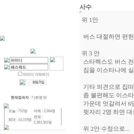
사수
위 1안
버스 대절하면 편헌디
위 3 안
스타렉스도 버스 전
짐을 이스타나에 실고
아이디 기억하기
기타 의견으로 집떠
좀 불편해도 이스타나
현재접속자
: 7 (회원 0)
가운데 엇갈려서 6
뒷자리 2명 하면 대
오늘 : 752명
어제 : 2,364명
전체 :
최대 : 14,319명
1,303,501명
위 2안 수정으로...