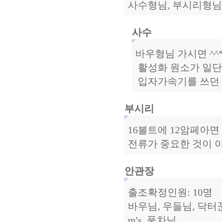
사수형님, 부시리형님 
사수
바우형님 가시면 ^^* 라
활성화 원소가 일단
입자가속기를 쓰던 
부시리
16볼트에 12암페아면
전류가 중요한 것이 
안관장
출조확정인원: 10명
바우님, 우들님, 닥터꾼
m's, 풍차님