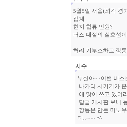
5월5일 서울(외각 경
집계
현지 합류 인원?
버스 대절의 실효성이
허리 기부스하고 깡통
사수
부실아~~이번 버스
나가리 시키기가 운영
애 많이 쓰고 있더라구
답글 게시판 보니 용
깡통은 만든 미노우
디..~~~ ^^