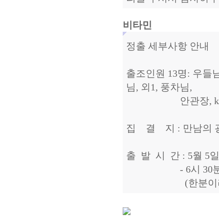
비타민
정출 세부사항 안내
출조인원 13명: 우들님,
님, 외1, 풍차님,
안관장, kim's
집 결 지 : 만남의 
출 발 시 간 : 5월 5
- 6시 30분 까
(한분이라도 늦