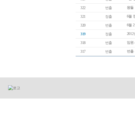
왕돌
322
번출
6월
321
정출
6월 
320
번출
201
319
정출
임원
318
번출
번출 
317
번출