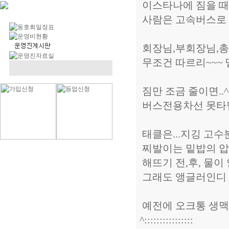
이스타나에 짐을 때
사람은 고속버스로 장
회장님,부회장님,
무조건 따르리~~~ 
짐만 조금 줄이면..^
버스전용차선 못타면 
태클은...지깅 고수
찌발이는 밑밥의 압
해뜨기 전,후, 물이 
그래도 앵글러인디 루
예전에 오크통 생맥주
^::::::::::::::::