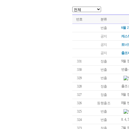
번호
분류
6월 
번출
공지
캐스
공지
토너
공지
출조
9월
331
정출
번출-
330
번출
329
번출
출조
328
정출
9월 
327
정출
8월 
326
동행출조
325
번출
8. 4
324
번출
7월
323
정출