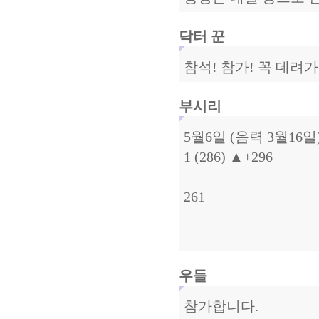
닥터 꾼
참석! 참가! 꼭 데려가
부시리
5월6일 (음력 3월16일) 
1 (286) ▲+296
간조시간02:35 
261
일출/일몰시
월출/월몰시
우들
참가합니다.