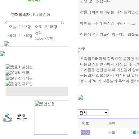
고생 많으셨습니다.
왕돌에 베이트피쉬는 아직 멸치인건지.
현재접속자
: 10 (회원 0)
베이트피쉬가 빠진건 아닌지.........
오늘 : 1,527명
어제 : 2,168명
전체 :
어탐에 부시리들이 있는데.....입질을 안
최대 : 14,319명
1,308,777명
사수
우럭잡으러가서 잡았스면 쓸만한 싸
다음날 전남인가에서 지진 났더라..꽤
고기들은 전전날 부터 귀신같이 알어~~
녹동열기 잡으러가서 지진난날 일대 
놀래미 2마리 나온날의 추억이 생각나
번호
분류
6월 
번출