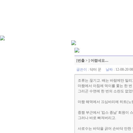
[번출 > ] 어렵네요....
글쓴이
:
닥터 꾼
날짜
: 12-08-20 
조류는 끊기고. 배는 바람에만 밀리
마짬에서 아침에 먹이를 쫓는 한 번 
그리곤 수면에 한 번의 소란도 없었
마짬 해역에서 끄심바리에 히트(노랑색
중짬 부근에서 '킴스 종남' 회원이 
그러나 바로 빠져버리고.
사로수는 바닥을 긁어 손바닥 만한 우