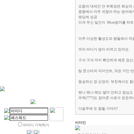
요즘의 대세인 안 부회장은 회심의
중짬에서 아주 귀찮아 하는 방어에게
랜딩에 성공.
이게 무신 일인지 80cm방어를 히
아주 이상한 활성도와 왕돌에서 처음보
우리 바다가 많이 비뀌고 있어요.
구석 구석 까지 확인하게 해준 장신
팀 몬스터의 자이안트, 작은 거인 
동승하신 장 선장의 부친께서도 험
뭐니 뭐니 해도 멀미 안하고 점심도 
우럭(????)도 잡아준 사로수 든든하
다음주에 또 왕돌 가야지!
비타민
아이디 기억하기