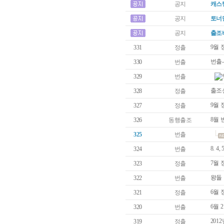
공지
캐스
공지
토너
공지
출조
9월
331
정출
번출-
330
번출
329
번출
출조
328
정출
9월 
327
정출
8월 
326
동행출조
325
번출
8. 4
324
번출
7월
323
정출
왕돌
322
번출
6월
321
정출
6월 
320
번출
201
319
정출