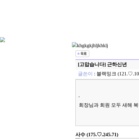
khgkgkjhljkhklj
[고맙습니다] 근하신년
글쓴이
:
블랙밍크
(121.♡.1
회장님과 회원 모두 새해 
사수
(175.♡.245.71)