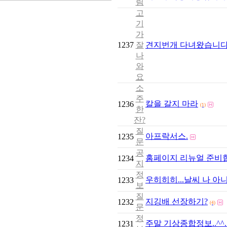
림
고
기
가
1237
잘
견지번개 다녀왔습니다
나
와
요
소
주
칼을 갈지 마라
1236
(1)
한
잔?
질
아프락서스.
1235
문
공
홈페이지 리뉴얼 준비
1234
지
정
우히히히...날씨 나 아
1233
보
질
지깅배 선장하기?
1232
(4)
문
정
주말 기상종합정보..^^.결론
1231