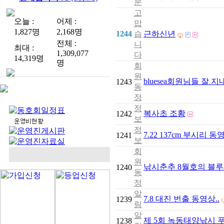
문
고
오늘 :
어제 :
맙
1,827명
2,168명
1244
습
근하신년
(2)
전체 :
니
최대 :
1,309,077
다
14,319명
명
회
원
bluesea회원님들 잘 
1243
동
정
정
복사초 조황
1242
보
정
7.22 137cm 부시리 동
1241
보
회
원
낚시춘추 8월호의 블
1240
동
정
알
7.8 대진 번출 동영상..
1239
(
림
알
제 5회 녹동태양낚시 
1238