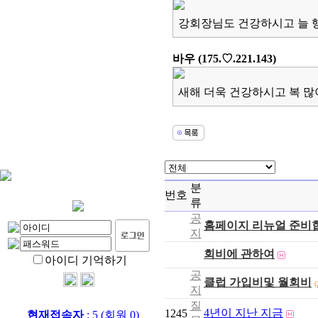
강회장님도 건강하시고 늘 행
바우
(175.♡.221.143)
새해 더욱 건강하시고 복 많
분
번호
류
공
홈페이지 리뉴얼 준비
지
회비에 관하여
아이디 기억하기
공
클럽 가입비및 월회비
(
지
질
4년이 지난 지금
1245
현재접속자
: 5 (회원 0)